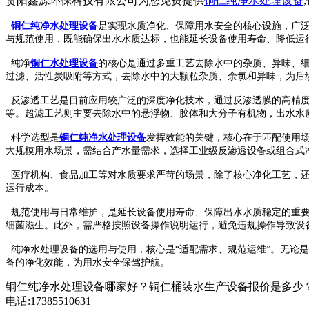
贵阳鑫源环保科技有限公司为您免费提供
铜仁纯净水处理设备
铜仁纯净水处理设备
是实现水质净化、保障用水安全的核心设施，广
与规范使用，既能确保出水水质达标，也能延长设备使用寿命、降低运
纯净
铜仁水处理设备
的核心是通过多重工艺去除水中的杂质、异味、
过滤、活性炭吸附等方式，去除水中的大颗粒杂质、余氯和异味，为后
反渗透工艺是目前应用较广泛的深度净化技术，通过反渗透膜的高精度
等。超滤工艺则主要去除水中的悬浮物、胶体和大分子有机物，出水水
科学选型是
铜仁纯净水处理设备
发挥效能的关键，核心在于匹配使用
大规模用水场景，需结合产水量需求，选择工业级反渗透设备或组合式
医疗机构、食品加工等对水质要求严苛的场景，除了核心净化工艺，还
运行成本。
规范使用与日常维护，是延长设备使用寿命、保障出水水质稳定的重要
细菌滋生。此外，需严格按照设备操作说明运行，避免违规操作导致设
纯净水处理设备的选用与使用，核心是“适配需求、规范运维”。无论
备的净化效能，为用水安全保驾护航。
铜仁纯净水处理设备哪家好？铜仁桶装水生产设备报价是多少？
电话:17385510631